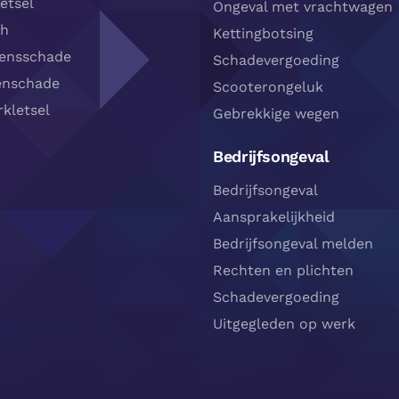
etsel
Ongeval met vrachtwagen
sh
Kettingbotsing
densschade
Schadevergoeding
enschade
Scooterongeluk
kletsel
Gebrekkige wegen
Bedrijfsongeval
Bedrijfsongeval
Aansprakelijkheid
Bedrijfsongeval melden
Rechten en plichten
Schadevergoeding
Uitgegleden op werk