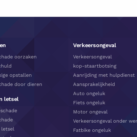
en
Verkeersongeval
chade oorzaken
Verkeersongeval
chuld
kop-staartbotsing
ige opstallen
Aanrijding met hulpdienst
chade door dieren
Aansprakelijkheid
Auto ongeluk
 letsel
Fiets ongeluk
eschade
Motor ongeval
chade
Verkeersongeval onder wer
 letsel
Fatbike ongeluk