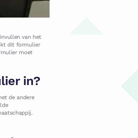
 invullen van het
kt dit formulier
rmulier moet
ier in?
met de andere
ulde
maatschappij.