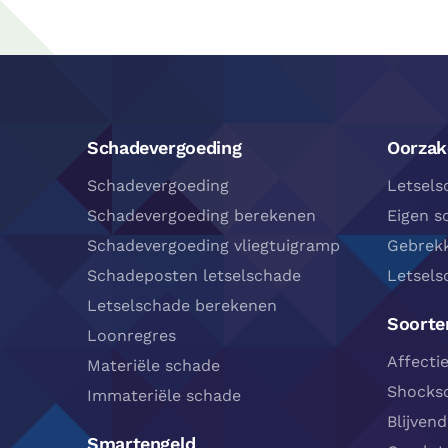
Footer
Navigatie
Schadevergoeding
Oorzak
Schadevergoeding
Letsels
Schadevergoeding berekenen
Eigen s
Schadevergoeding vliegtuigramp
Gebrekk
Schadeposten letselschade
Letsels
Letselschade berekenen
Soorten
Loonregres
Affecti
Materiële schade
Shocks
Immateriële schade
Blijvend
Smartengeld