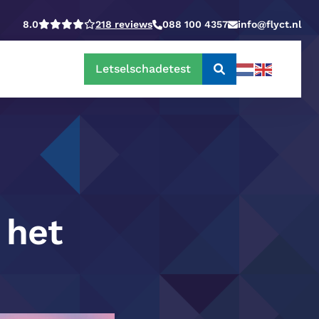
8.0
218 reviews
088 100 4357
info@flyct.nl
Letselschadetest
Doorzoek
de
website
 het