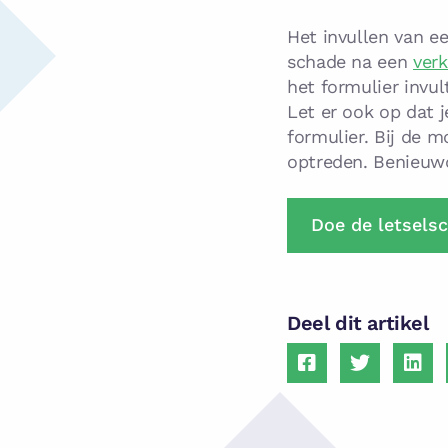
Het invullen van e
schade na een
ver
het formulier invul
Let er ook op dat 
formulier. Bij de m
optreden. Benieuwd
Doe de letsels
Deel dit artikel
Delen
Delen
Dele
via
via
via
Facebook
Twitter
Link