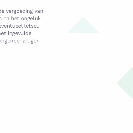
de vergoeding van
n na het ongeluk
eventueel letsel.
het ingevulde
langenbehartiger