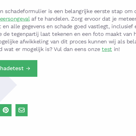
en schadeformulier is een belangrijke eerste stap om 
keersongeval
af te handelen. Zorg ervoor dat je metee
t en alle gegevens en schade goed vastlegt, inclusief 
je de tegenpartij laat tekenen en een foto maakt van 
ogelijke afwikkeling van dit proces kunnen wij als be
 wat er mogelijk is? Vul dan eens onze
test
in!
chadetest
n
Delen
Delen
via
via
edIn
Pinterest
Email