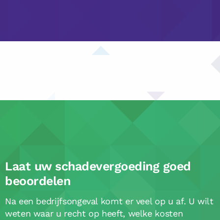
Laat uw schadevergoeding goed
beoordelen
Na een bedrijfsongeval komt er veel op u af. U wilt
weten waar u recht op heeft, welke kosten