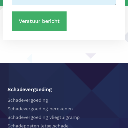
Footer
Navigatie
Schadevergoeding
Schadevergoeding
Schadevergoeding berekenen
Schadevergoeding vliegtuigramp
Schadeposten letselschade