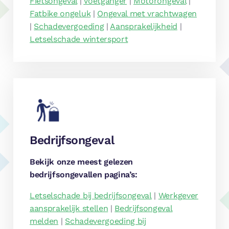
Fietsongeval
|
Voetganger
|
Motorongeval
|
Fatbike ongeluk
|
Ongeval met vrachtwagen
|
Schadevergoeding
|
Aansprakelijkheid
|
Letselschade wintersport
Bedrijfsongeval
Bekijk onze meest gelezen
bedrijfsongevallen pagina’s:
Letselschade bij bedrijfsongeval
|
Werkgever
aansprakelijk stellen
|
Bedrijfsongeval
melden
|
Schadevergoeding bij