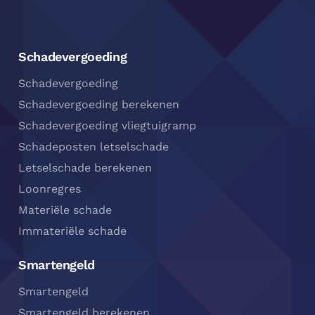
Footer
Navigatie
Schadevergoeding
Schadevergoeding
Schadevergoeding berekenen
Schadevergoeding vliegtuigramp
Schadeposten letselschade
Letselschade berekenen
Loonregres
Materiële schade
Immateriële schade
Smartengeld
Smartengeld
Smartengeld berekenen