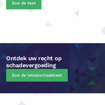
Doe de test
Ontdek uw recht op
schadevergoeding
Doe de letselschadetest