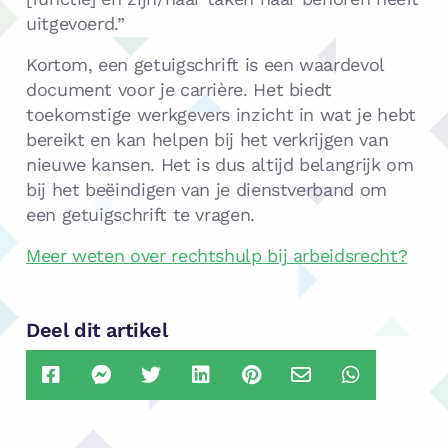
uitgevoerd.”
Kortom, een getuigschrift is een waardevol
document voor je carrière. Het biedt
toekomstige werkgevers inzicht in wat je hebt
bereikt en kan helpen bij het verkrijgen van
nieuwe kansen. Het is dus altijd belangrijk om
bij het beëindigen van je dienstverband om
een getuigschrift te vragen.
Meer weten over rechtshulp bij arbeidsrecht?
Deel dit artikel
Delen
Delen
Delen
Delen
Delen
Delen
Delen
via
via
via
via
via
via
via
Facebook
Facebook
Twitter
LinkedIn
Pinterest
Email
Whatsapp