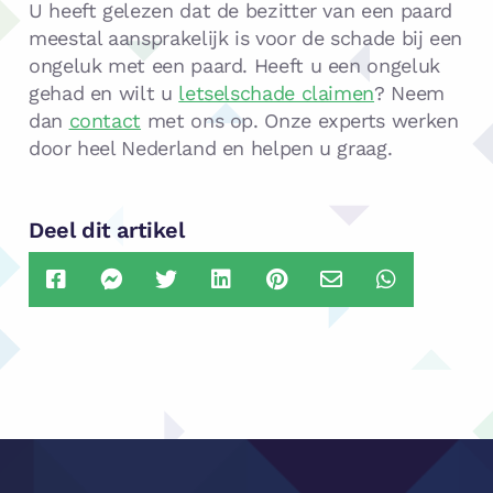
U heeft gelezen dat de bezitter van een paard
meestal aansprakelijk is voor de schade bij een
ongeluk met een paard. Heeft u een ongeluk
gehad en wilt u
letselschade claimen
? Neem
dan
contact
met ons op. Onze experts werken
door heel Nederland en helpen u graag.
Deel dit artikel
Delen
Delen
Delen
Delen
Delen
Delen
Delen
via
via
via
via
via
via
via
Facebook
Facebook
Twitter
LinkedIn
Pinterest
Email
Whatsapp
Messenger
Footer
Navigatie