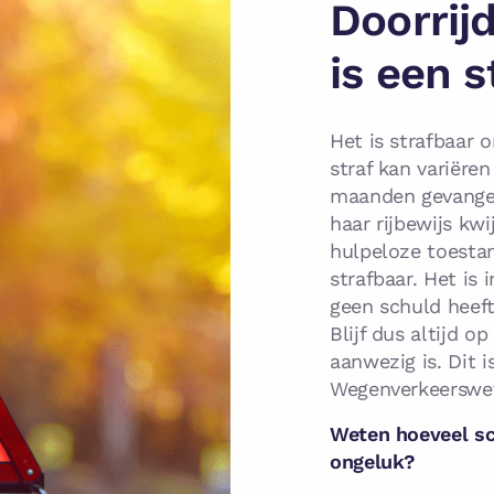
Doorrij
is een s
Het is strafbaar 
straf kan variëre
maanden gevangeni
haar rijbewijs kw
hulpeloze toestan
strafbaar. Het is 
geen schuld heeft
Blijf dus altijd o
aanwezig is. Dit i
Wegenverkeerswet 
Weten hoeveel sc
ongeluk?