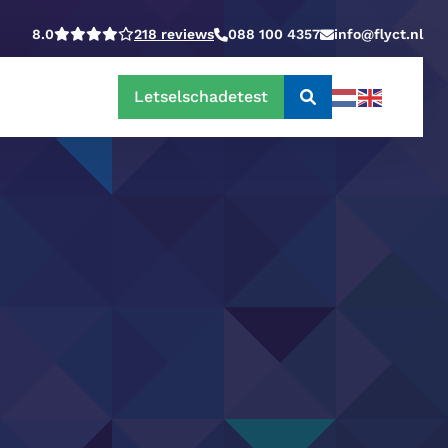
8.0
218 reviews
088 100 4357
info@flyct.nl
Letselschadetest
Doorzoek
de
website