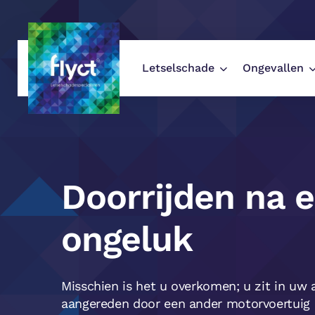
Letselschade
Ongevallen
Flyct Letselschade
/
Doorrijden na een
Doorrijden na 
ongeluk
Misschien is het u overkomen; u zit in uw
aangereden door een ander motorvoertuig d