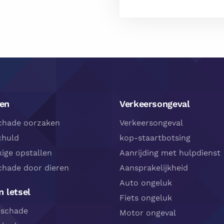
en
Verkeersongeval
chade oorzaken
Verkeersongeval
chuld
kop-staartbotsing
ige opstallen
Aanrijding met hulpdienst
chade door dieren
Aansprakelijkheid
Auto ongeluk
 letsel
Fiets ongeluk
eschade
Motor ongeval