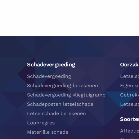
Footer
Navigatie
Schadevergoeding
Oorzak
Schadevergoeding
Letsels
Schadevergoeding berekenen
Eigen s
Schadevergoeding vliegtuigramp
Gebrekk
Schadeposten letselschade
Letsels
Letselschade berekenen
Soorten
Loonregres
Affecti
Materiële schade