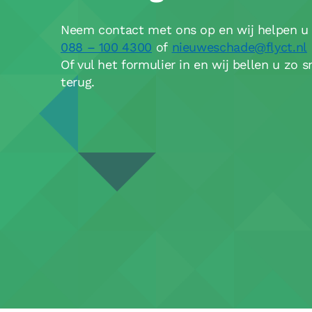
Neem contact met ons op en wij helpen u 
088 – 100 4300
of
nieuweschade@flyct.nl
Of vul het formulier in en wij bellen u zo s
terug.