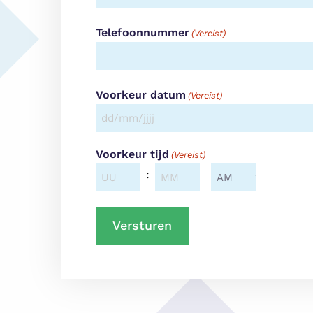
Telefoonnummer
(Vereist)
Voorkeur datum
(Vereist)
DD
slash
Voorkeur tijd
(Vereist)
MM
AM/PM
:
slash
JJJJ
Uren
Minuten