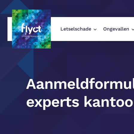
Letselschade
Ongevallen
Flyct Letselschade
/
Koppeling experts 
Aanmeldformul
experts kantoo