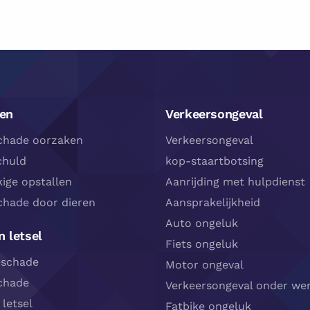
en
Verkeersongeval
chade oorzaken
Verkeersongeval
chuld
kop-staartbotsing
ige opstallen
Aanrijding met hulpdienst
chade door dieren
Aansprakelijkheid
Auto ongeluk
 letsel
Fiets ongeluk
eschade
Motor ongeval
chade
Verkeersongeval onder wer
 letsel
Fatbike ongeluk