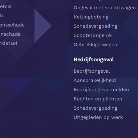
etsel
Ongeval met vrachtwagen
sh
Kettingbotsing
densschade
Schadevergoeding
enschade
Scooterongeluk
kletsel
Gebrekkige wegen
Bedrijfsongeval
Bedrijfsongeval
Aansprakelijkheid
Bedrijfsongeval melden
Rechten en plichten
Schadevergoeding
Uitgegleden op werk