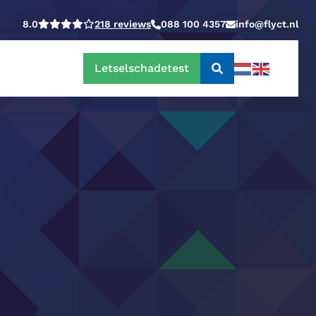
8.0
218 reviews
088 100 4357
info@flyct.nl
Letselschadetest
Doorzoek
de
website