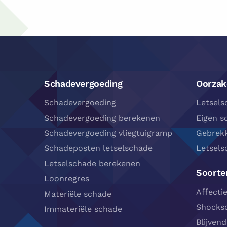
Footer
Navigatie
Schadevergoeding
Oorzak
Schadevergoeding
Letsels
Schadevergoeding berekenen
Eigen s
Schadevergoeding vliegtuigramp
Gebrekk
Schadeposten letselschade
Letsels
Letselschade berekenen
Soorten
Loonregres
Affecti
Materiële schade
Shocks
Immateriële schade
Blijvend