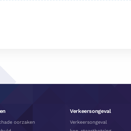
en
Verkeersongeval
chade oorzaken
Verkeersongeval
chuld
kop-staartbotsing