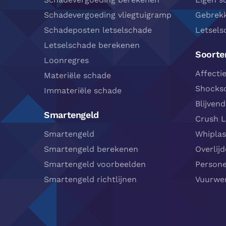
Schadevergoeding vliegtuigramp
Gebrekk
Schadeposten letselschade
Letsels
Letselschade berekenen
Soorten
Loonregres
Affecti
Materiële schade
Shocks
Immateriële schade
Blijvend
Smartengeld
Crush L
Smartengeld
Whipla
Smartengeld berekenen
Overlij
Smartengeld voorbeelden
Person
Smartengeld richtlijnen
Vuurwer