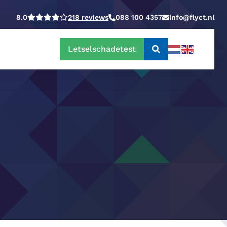
8.0
218 reviews
088 100 4357
info@flyct.nl
Letselschadetest
Doorzoek
de
website