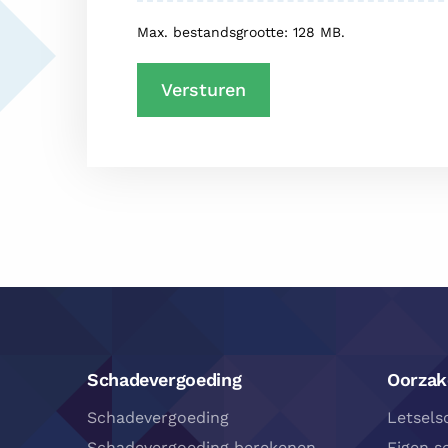
Max. bestandsgrootte: 128 MB.
Footer
Navigatie
Schadevergoeding
Oorzak
Schadevergoeding
Letsels
Schadevergoeding berekenen
Eigen s