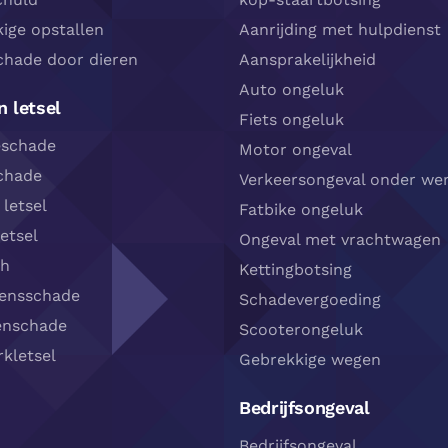
ige opstallen
Aanrijding met hulpdienst
chade door dieren
Aansprakelijkheid
Auto ongeluk
 letsel
Fiets ongeluk
eschade
Motor ongeval
chade
Verkeersongeval onder wer
 letsel
Fatbike ongeluk
etsel
Ongeval met vrachtwagen
sh
Kettingbotsing
densschade
Schadevergoeding
enschade
Scooterongeluk
kletsel
Gebrekkige wegen
Bedrijfsongeval
Bedrijfsongeval