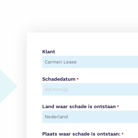
Klant
Schadedatum
*
DD
slash
Land waar schade is ontstaan
MM
*
slash
JJJJ
Plaats waar schade is ontstaan:
*