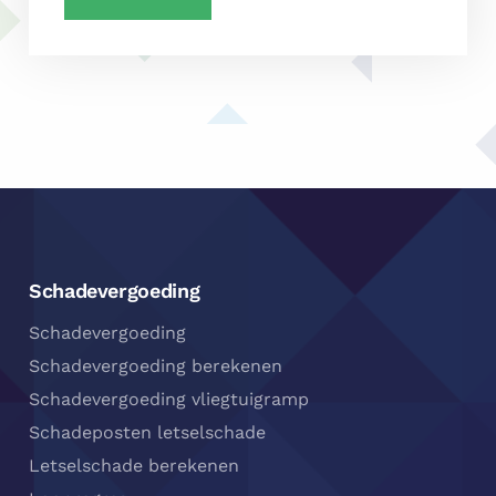
Footer
Navigatie
Schadevergoeding
Schadevergoeding
Schadevergoeding berekenen
Schadevergoeding vliegtuigramp
Schadeposten letselschade
Letselschade berekenen