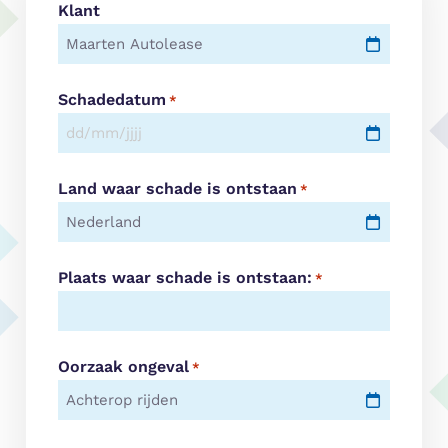
Klant
Schadedatum
*
DD
slash
Land waar schade is ontstaan
MM
*
slash
JJJJ
Plaats waar schade is ontstaan:
*
Oorzaak ongeval
*