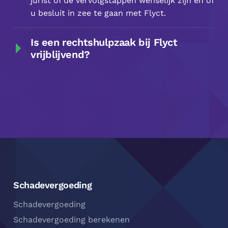
jurist of de vervolgstappen wenselijk zijn en of
u besluit in zee te gaan met Flyct.
Is een rechtshulpzaak bij Flyct
vrijblijvend?
Footer
Navigatie
Schadevergoeding
Schadevergoeding
Schadevergoeding berekenen