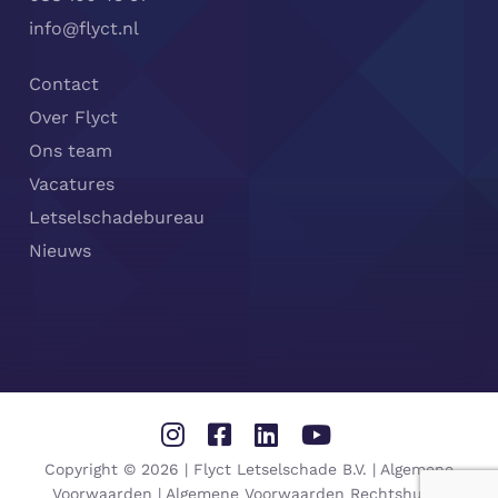
info@flyct.nl
Contact
Over Flyct
Ons team
Vacatures
Letselschadebureau
Nieuws
Delen
Delen
Delen
Delen
Copyright © 2026 | Flyct Letselschade B.V. |
Algemene
via
via
via
via
Voorwaarden
|
Algemene Voorwaarden Rechtshulp
|