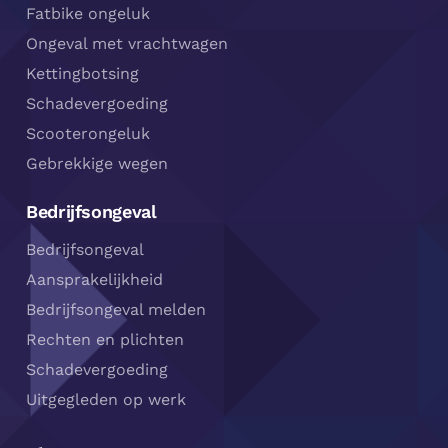
Fatbike ongeluk
Ongeval met vrachtwagen
Kettingbotsing
Schadevergoeding
Scooterongeluk
Gebrekkige wegen
Bedrijfsongeval
Bedrijfsongeval
Aansprakelijkheid
Bedrijfsongeval melden
Rechten en plichten
Schadevergoeding
Uitgegleden op werk