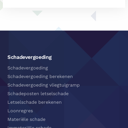
Footer
Navigatie
Schadevergoeding
Schadevergoeding
Schadevergoeding berekenen
Schadevergoeding vliegtuigramp
Schadeposten letselschade
Letselschade berekenen
Loonregres
Materiële schade
Immateriële schade